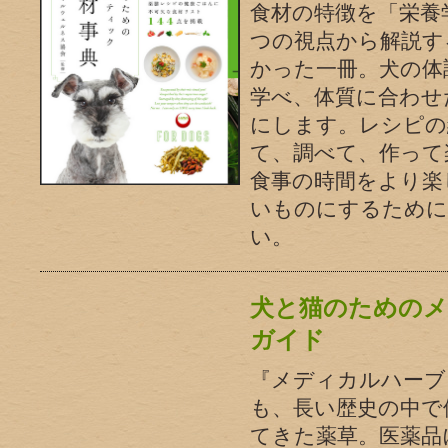
食材の特徴を「栄養
つの視点から解説す
かった一冊。犬の体
学べ、体質に合わせ
にします。レシピの
て、調べて、作って
食事の時間をより楽
いものにするために
い。
犬と猫のための
ガイド
『メディカルハーブ
も、長い歴史の中で
てきた薬草。医薬品