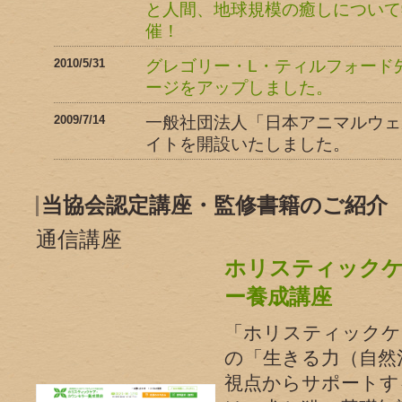
と人間、地球規模の癒しについて
催！
2010/5/31
グレゴリー・L・ティルフォード
ージをアップしました。
2009/7/14
一般社団法人「日本アニマルウェ
イトを開設いたしました。
当協会認定講座・監修書籍のご紹介
通信講座
ホリスティック
ー養成講座
「ホリスティックケ
の「生きる力（自然
視点からサポートす